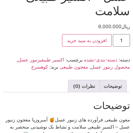
ه سبد خرید
ده
برچسب:
اکسیر طبیعیزنبور عسل
,
معجون طبیعی
برند:
کوهسرخ
ات (0)
 های زنبور عسل🍯 آمبروزیا معجون زنبور
 سلامت و نشاط یک نوشیدنی منحصر به