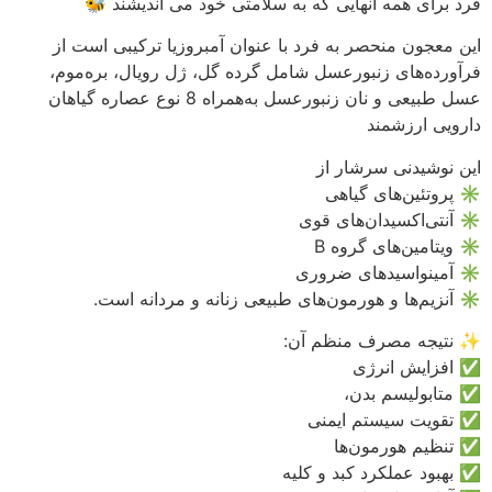
 که به سلامتی خود می اندیشند 🐝
فرد با عنوان آمبروزیا ترکیبی است از
ل شامل گرده گل، ژل رویال، بره‌موم،
عسل طبیعی و نان زنبورعسل به‌همراه 8 نوع عصاره‌ گیاهان
ز
 قوی
روری
‌های طبیعی زنانه و مردانه است.
م آن:
نی
و کلیه