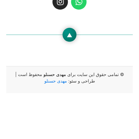
▲
ین سایت برای
مهدی حسنلو
محفوظ است |
راحی و سئو:
مهدی حسنلو