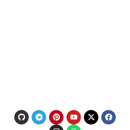
get
Chinese
DRAM
on the
cheap
denied
by
CXMT
Samsung
Galaxy Z
Fold8 vs.
Samsung
Galaxy Z
Fold8
Ultra