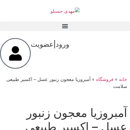
ورود|عضویت
بروزیا معجون زنبور عسل – اکسیر طبیعی
 معجون زنبور
کسیر طبیعی